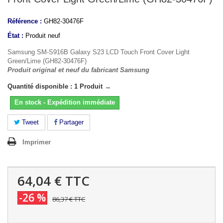
Référence :
GH82-30476F
État :
Produit neuf
Samsung SM-S916B Galaxy S23 LCD Touch Front Cover Light
Green/Lime (GH82-30476F)
Produit original et neuf du fabricant Samsung
Quantité disponible : 1 Produit →
En stock - Expédition immédiate
Tweet
Partager
Imprimer
64,04 €
TTC
-26 %
86,37 €
TTC