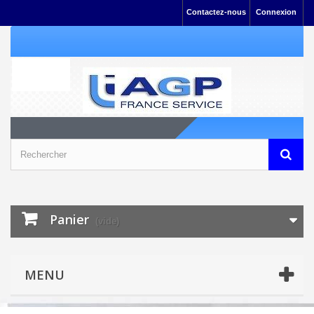
Contactez-nous
Connexion
Panier
(vide)
MENU