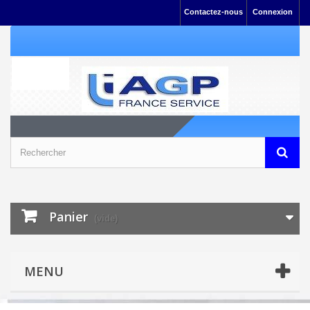
Contactez-nous
Connexion
Panier
(vide)
MENU