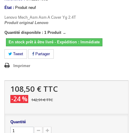
État :
Produit neuf
Lenovo Mech_Asm Asm A Cover Yg 2.4T
Produit original Lenovo
Quantité disponible : 1 Produit →
En stock prêt à être livré - Expédition : Immédiate
Tweet
Partager
Imprimer
108,50 €
TTC
-24 %
142,91 €
TTC
Quantité