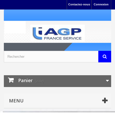
Contactez-nous
Connexion
Panier
(vide)
MENU