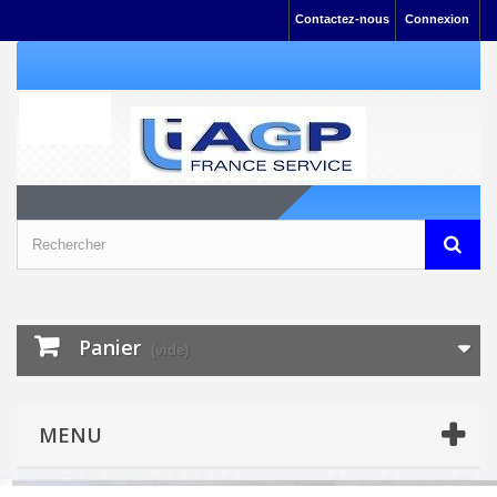
Contactez-nous
Connexion
Panier
(vide)
MENU