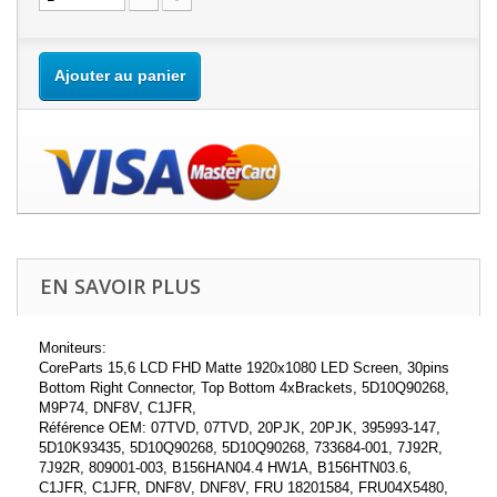
Ajouter au panier
EN SAVOIR PLUS
Moniteurs:
CoreParts 15,6 LCD FHD Matte 1920x1080 LED Screen, 30pins
Bottom Right Connector, Top Bottom 4xBrackets, 5D10Q90268,
M9P74, DNF8V, C1JFR,
Référence OEM: 07TVD, 07TVD, 20PJK, 20PJK, 395993-147,
5D10K93435, 5D10Q90268, 5D10Q90268, 733684-001, 7J92R,
7J92R, 809001-003, B156HAN04.4 HW1A, B156HTN03.6,
C1JFR, C1JFR, DNF8V, DNF8V, FRU 18201584, FRU04X5480,