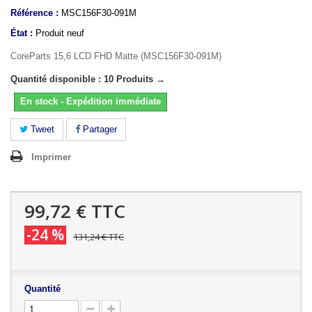
Référence :
MSC156F30-091M
État :
Produit neuf
CoreParts 15,6 LCD FHD Matte (MSC156F30-091M)
Quantité disponible : 10 Produits →
En stock - Expédition immédiate
Tweet
Partager
Imprimer
99,72 €
TTC
-24 %
131,24 €
TTC
Quantité