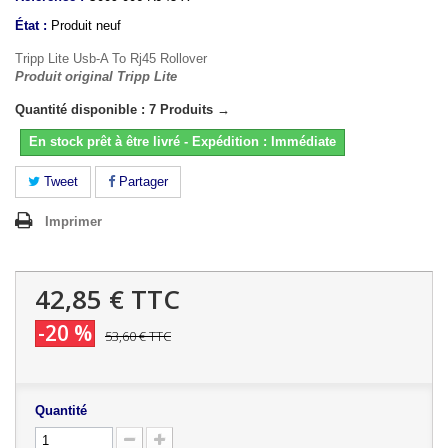
État :
Produit neuf
Tripp Lite Usb-A To Rj45 Rollover
Produit original Tripp Lite
Quantité disponible : 7 Produits →
En stock prêt à être livré - Expédition : Immédiate
Tweet
Partager
Imprimer
42,85 €
TTC
-20 %
53,60 €
TTC
Quantité