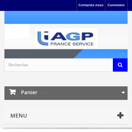
Contactez-nous
Connexion
Panier
(vide)
MENU