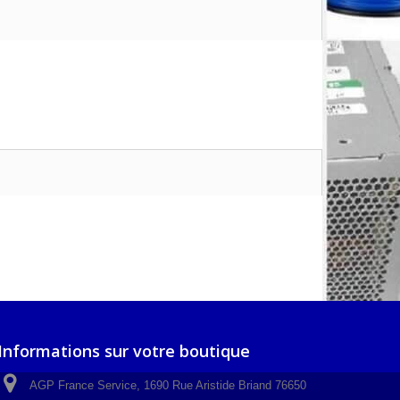
Informations sur votre boutique
AGP France Service, 1690 Rue Aristide Briand 76650