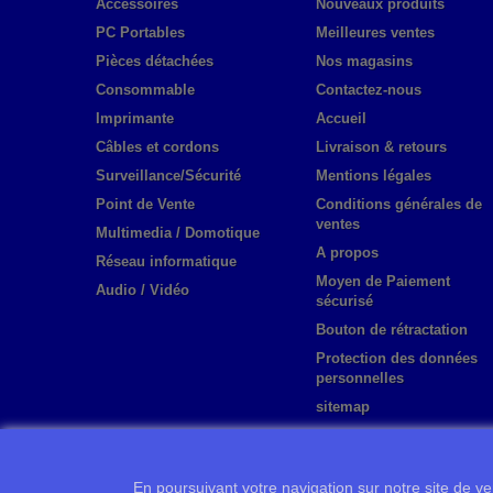
Accessoires
Nouveaux produits
PC Portables
Meilleures ventes
Pièces détachées
Nos magasins
Consommable
Contactez-nous
Imprimante
Accueil
Câbles et cordons
Livraison & retours
Surveillance/Sécurité
Mentions légales
Point de Vente
Conditions générales de
ventes
Multimedia / Domotique
A propos
Réseau informatique
Moyen de Paiement
Audio / Vidéo
sécurisé
Bouton de rétractation
Protection des données
personnelles
sitemap
En poursuivant votre navigation sur notre site de ven