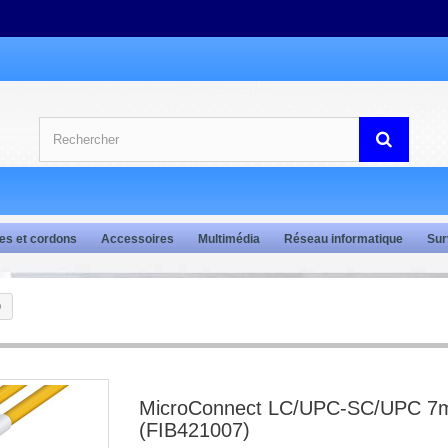
es et cordons
Accessoires
Multimédia
Réseau informatique
Sur
)
MicroConnect LC/UPC-SC/UPC 7
(FIB421007)