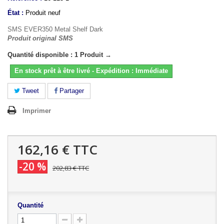
État :
Produit neuf
SMS EVER350 Metal Shelf Dark
Produit original SMS
Quantité disponible : 1 Produit →
En stock prêt à être livré - Expédition : Immédiate
Tweet
Partager
Imprimer
162,16 €
TTC
-20 %
202,83 €
TTC
Quantité