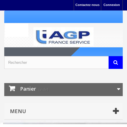
Contactez-nous
Connexion
Panier
(vide)
MENU