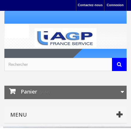
Contactez-nous
Connexion
Panier
(vide)
MENU