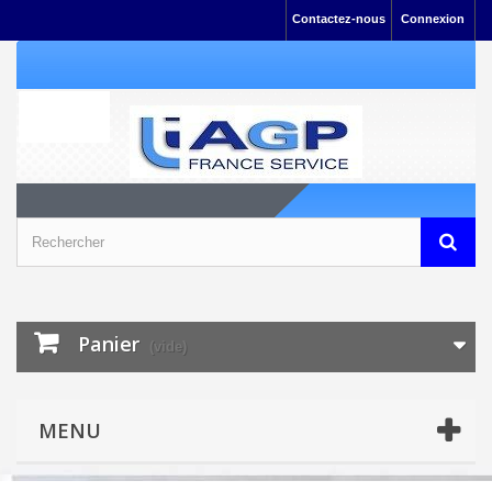
Contactez-nous
Connexion
Panier
(vide)
MENU