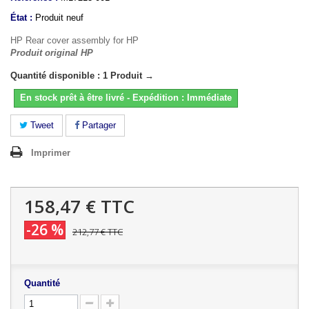
État :
Produit neuf
HP Rear cover assembly for HP
Produit original HP
Quantité disponible : 1 Produit →
En stock prêt à être livré - Expédition : Immédiate
Tweet
Partager
Imprimer
158,47 €
TTC
-26 %
212,77 €
TTC
Quantité