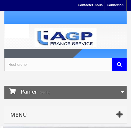
Contactez-nous
Connexion
Panier
(vide)
MENU