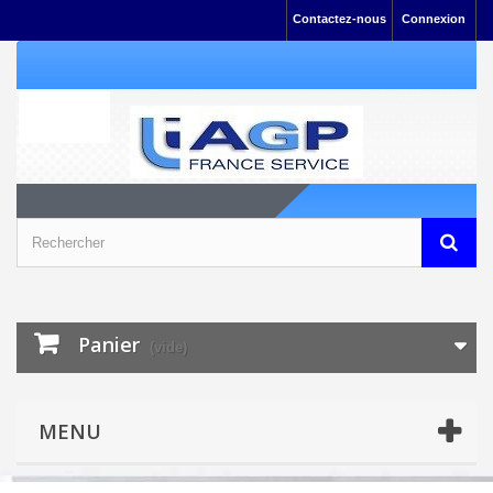
Contactez-nous
Connexion
Panier
(vide)
MENU