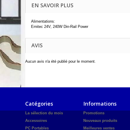
EN SAVOIR PLUS
Alimentations:
Ernitec 24V, 240W Din-Rail Power
AVIS
Aucun avis n'a été publié pour le moment.
Catégories
Informations
La sélection du mois
Promotions
Accessoires
Nouveaux produits
PC Portables
Meilleures ventes