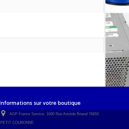
Informations sur votre boutique
AGP France Service, 1690 Rue Aristide Briand 76650
PETIT COURONNE