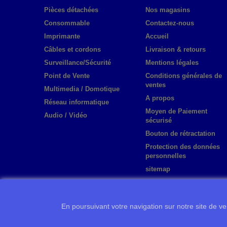
Pièces détachées
Nos magasins
Consommable
Contactez-nous
Imprimante
Accueil
Câbles et cordons
Livraison & retours
Surveillance/Sécurité
Mentions légales
Point de Vente
Conditions générales de
ventes
Multimedia / Domotique
A propos
Réseau informatique
Moyen de Paiement
Audio / Vidéo
sécurisé
Bouton de rétractation
Protection des données
personnelles
sitemap
En poursuivant votre navigation sur notre site de ven