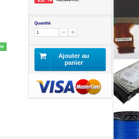
143,94 €
TTC
Quantité
te
Ajouter au
panier