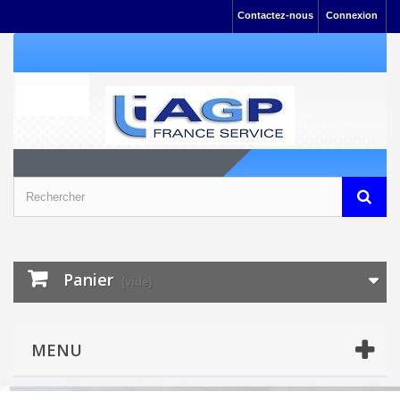
Contactez-nous
Connexion
Panier
(vide)
MENU