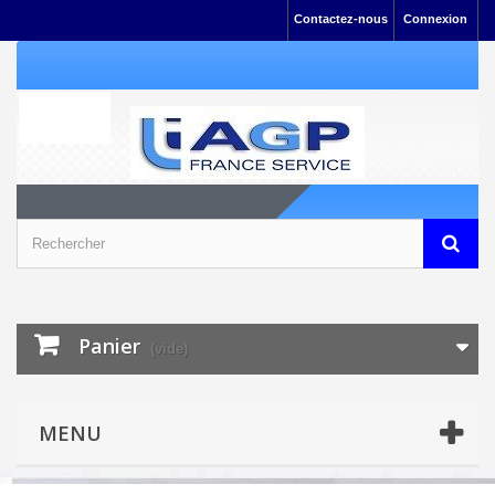
Contactez-nous
Connexion
Panier
(vide)
MENU