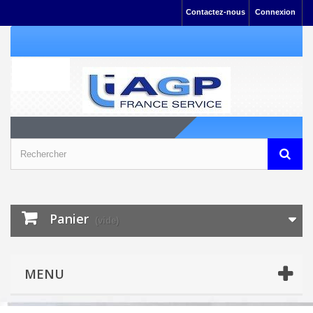
Contactez-nous
Connexion
Panier
(vide)
MENU