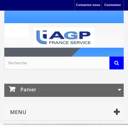
Contactez-nous
Connexion
Panier
(vide)
MENU