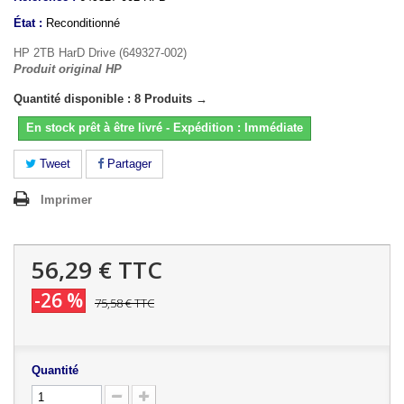
État :
Reconditionné
HP 2TB HarD Drive (649327-002)
Produit original HP
Quantité disponible : 8 Produits →
En stock prêt à être livré - Expédition : Immédiate
Tweet
Partager
Imprimer
56,29 €
TTC
-26 %
75,58 €
TTC
Quantité