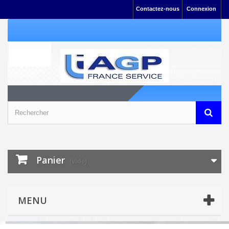
Contactez-nous
Connexion
Panier
(vide)
MENU