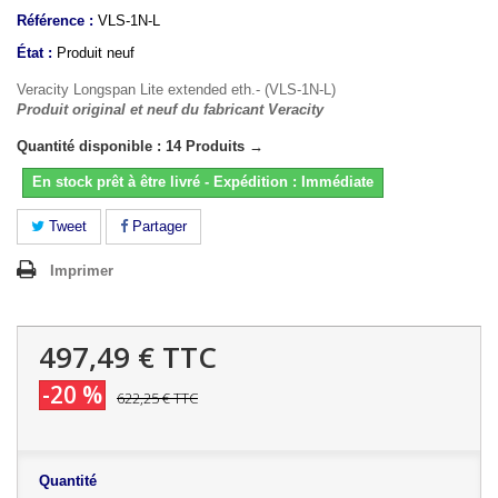
Référence :
VLS-1N-L
État :
Produit neuf
Veracity Longspan Lite extended eth.- (VLS-1N-L)
Produit original et neuf du fabricant Veracity
Quantité disponible : 14 Produits →
En stock prêt à être livré - Expédition : Immédiate
Tweet
Partager
Imprimer
497,49 €
TTC
-20 %
622,25 €
TTC
Quantité