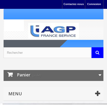
Contactez-nous
Connexion
Panier
(vide)
MENU