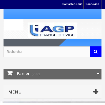
Contactez-nous
Connexion
Panier
(vide)
MENU