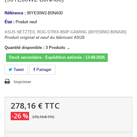
Référence :
90YE00W2-B0NA00
État :
Produit neuf
ASUS NETZTEIL ROG-STRIX-850P-GAMING (90YE00W2-B0NA00)
Produit original et neuf du fabricant ASUS
Quantité disponible : 3 Produits →
Stock secondaire - Expédition estimée : 13-08-2026
Tweet
Partager
Imprimer
278,16 €
TTC
-26 %
375,19 €
TTC