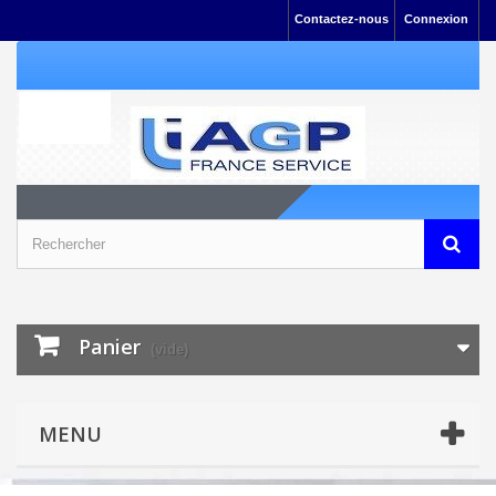
Contactez-nous
Connexion
Panier
(vide)
MENU