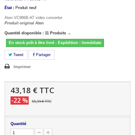
État :
Produit neuf
Aten VC986B-AT video converter
Produit original Aten
Quantité disponible : 11 Produits →
En stock prêt à être livré - Expédition : Immédiate
Tweet
Partager
Imprimer
43,18 €
TTC
-22 %
55,39 €
TTC
Quantité