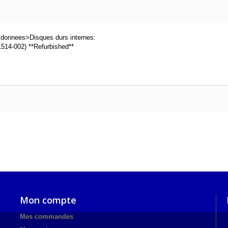
 donnees>Disques durs internes:
14-002) **Refurbished**
Mon compte
Mes commandes