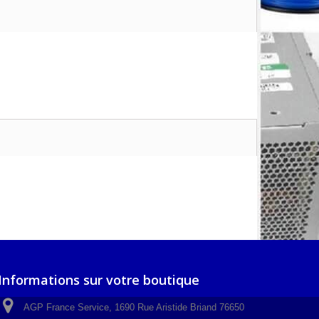
Informations sur votre boutique
AGP France Service, 1690 Rue Aristide Briand 76650