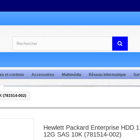
es et cordons
Accessoires
Multimédia
Réseau informatique
Sur
K (781514-002)
Hewlett Packard Enterprise HDD 
12G SAS 10K (781514-002)