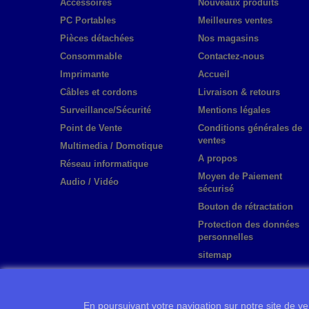
Accessoires
Nouveaux produits
PC Portables
Meilleures ventes
Pièces détachées
Nos magasins
Consommable
Contactez-nous
Imprimante
Accueil
Câbles et cordons
Livraison & retours
Surveillance/Sécurité
Mentions légales
Point de Vente
Conditions générales de
ventes
Multimedia / Domotique
A propos
Réseau informatique
Moyen de Paiement
Audio / Vidéo
sécurisé
Bouton de rétractation
Protection des données
personnelles
sitemap
En poursuivant votre navigation sur notre site de ven