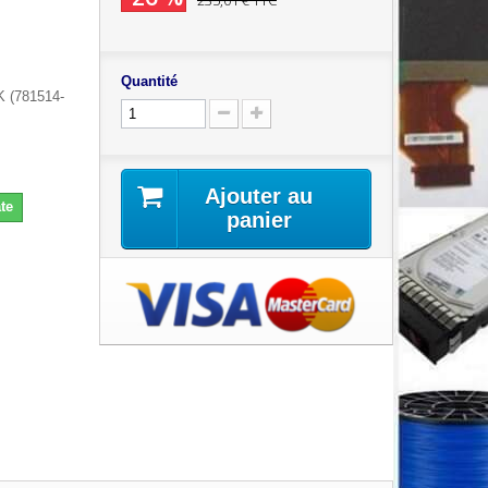
235,01 €
TTC
Quantité
K (781514-
Ajouter au
te
panier