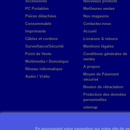
Accessoires
Nouveaux produits
PC Portables
Meilleures ventes
Pièces détachées
Nos magasins
Consommable
Contactez-nous
Imprimante
Accueil
Câbles et cordons
Livraison & retours
Surveillance/Sécurité
Mentions légales
Point de Vente
Conditions générales de
ventes
Multimedia / Domotique
A propos
Réseau informatique
Moyen de Paiement
Audio / Vidéo
sécurisé
Bouton de rétractation
Protection des données
personnelles
sitemap
En poursuivant votre navigation sur notre site de ven