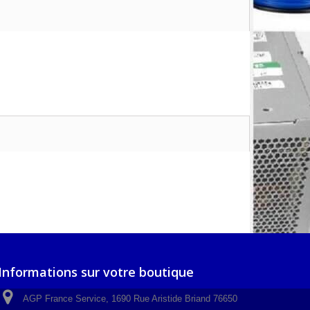
Informations sur votre boutique
AGP France Service, 1690 Rue Aristide Briand 76650