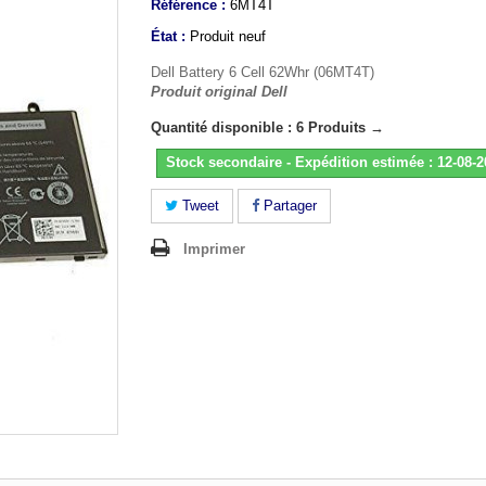
Référence :
6MT4T
État :
Produit neuf
Dell Battery 6 Cell 62Whr (06MT4T)
Produit original Dell
Quantité disponible : 6 Produits →
Stock secondaire - Expédition estimée : 12-08-
Tweet
Partager
Imprimer