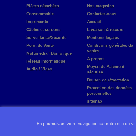
Pièces détachées
Nos magasins
Consommable
Contactez-nous
Imprimante
Accueil
Câbles et cordons
Livraison & retours
Surveillance/Sécurité
Mentions légales
Point de Vente
Conditions générales de
ventes
Multimedia / Domotique
A propos
Réseau informatique
Moyen de Paiement
Audio / Vidéo
sécurisé
Bouton de rétractation
Protection des données
personnelles
sitemap
En poursuivant votre navigation sur notre site de ven