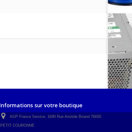
Informations sur votre boutique
AGP France Service, 1690 Rue Aristide Briand 76650
PETIT COURONNE