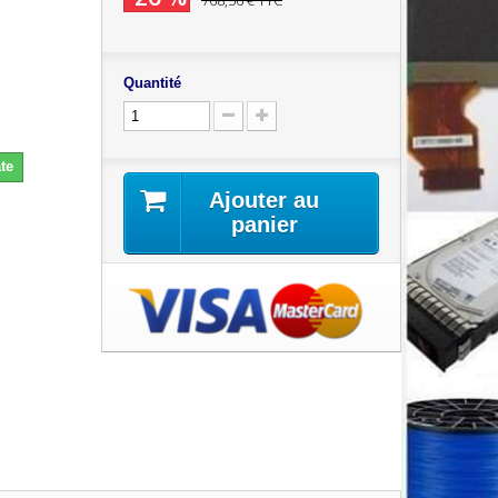
768,56 €
TTC
Quantité
te
Ajouter au
panier