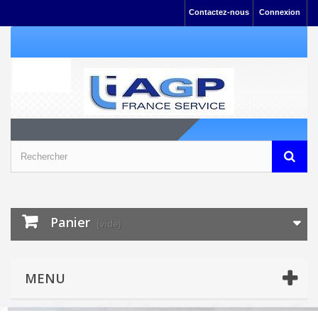
Contactez-nous
Connexion
Panier
(vide)
MENU