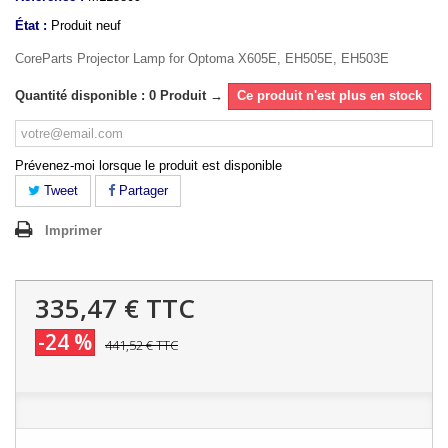
État :
Produit neuf
CoreParts Projector Lamp for Optoma X605E, EH505E, EH503E
Quantité disponible : 0 Produit →
Ce produit n'est plus en stock
Prévenez-moi lorsque le produit est disponible
Tweet
Partager
Imprimer
335,47 €
TTC
-24 %
441,52 €
TTC