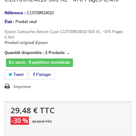
Référence :
C13T09R24010
État :
Produit neuf
Epson Cartouche d'encre Cyan C13T09R24010 503 XL ~470 Pages
6,4ml
Produit original Epson
Quantité disponible : 2 Produits →
En stock - Expédition immédiate
Tweet
Partager
Imprimer
29,48 €
TTC
-30 %
42,02 €
TTC