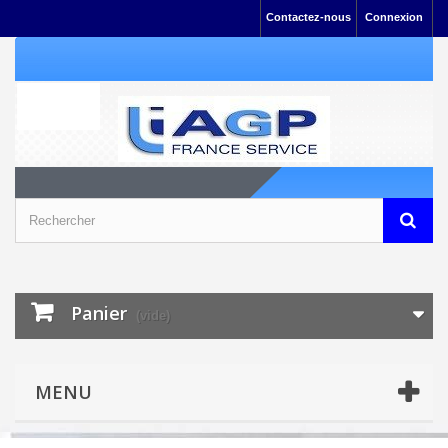
Contactez-nous
Connexion
Panier
(vide)
MENU