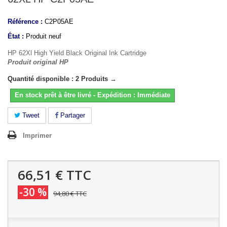
Référence :
C2P05AE
État :
Produit neuf
HP 62Xl High Yield Black Original Ink Cartridge
Produit original HP
Quantité disponible : 2 Produits →
En stock prêt à être livré - Expédition : Immédiate
Tweet
Partager
Imprimer
66,51 €
TTC
-30 %
94,80 €
TTC