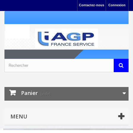
Contactez-nous
Connexion
Panier
(vide)
MENU