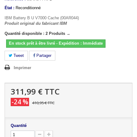
État :
Reconditionné
IBM Battery B U V7000 Cache (00AR044)
Produit original du fabricant IBM
Quantité disponible : 2 Produits →
En stock prêt à être livré - Expédition : Immédiate
Tweet
Partager
Imprimer
311,99 €
TTC
-24 %
410,95 €
TTC
Quantité