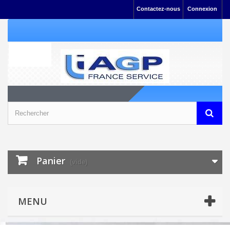
Contactez-nous
Connexion
Panier
(vide)
MENU