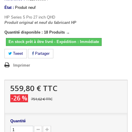
État :
Produit neuf
HP Series 5 Pro 27 inch QHD
Produit original et neuf du fabricant HP
Quantité disponible : 18 Produits →
En stock prêt à être livré - Expédition : Immédiate
Tweet
Partager
Imprimer
559,80 €
TTC
-26 %
751,62 €
TTC
Quantité