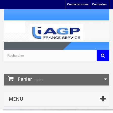
Contactez-nous
Connexion
Panier
(vide)
MENU