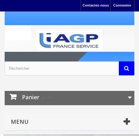
Contactez-nous
Connexion
Panier
(vide)
MENU