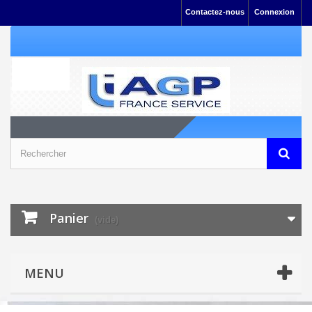
Contactez-nous
Connexion
Panier
(vide)
MENU