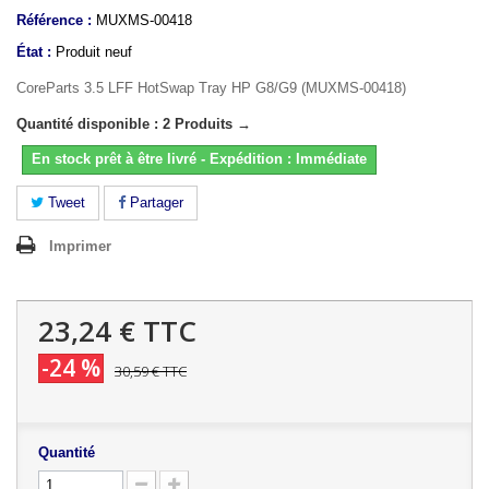
Référence :
MUXMS-00418
État :
Produit neuf
CoreParts 3.5 LFF HotSwap Tray HP G8/G9 (MUXMS-00418)
Quantité disponible : 2 Produits →
En stock prêt à être livré - Expédition : Immédiate
Tweet
Partager
Imprimer
23,24 €
TTC
-24 %
30,59 €
TTC
Quantité