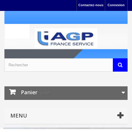
Contactez-nous
Connexion
Panier
(vide)
MENU