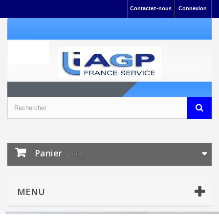
Contactez-nous
Connexion
Panier
(vide)
MENU