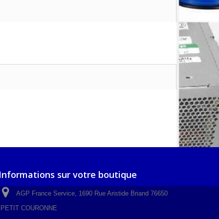
Informations sur votre boutique
AGP France Service, 1690 Rue Aristide Briand 76650
PETIT COURONNE