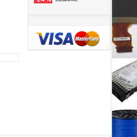
232,80 €
TTC