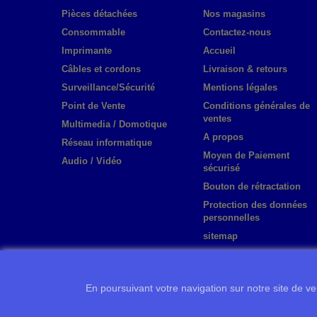
Pièces détachées
Nos magasins
Consommable
Contactez-nous
Imprimante
Accueil
Câbles et cordons
Livraison & retours
Surveillance/Sécurité
Mentions légales
Point de Vente
Conditions générales de
ventes
Multimedia / Domotique
A propos
Réseau informatique
Moyen de Paiement
Audio / Vidéo
sécurisé
Bouton de rétractation
Protection des données
personnelles
sitemap
En poursuivant votre navigation sur notre site de ven