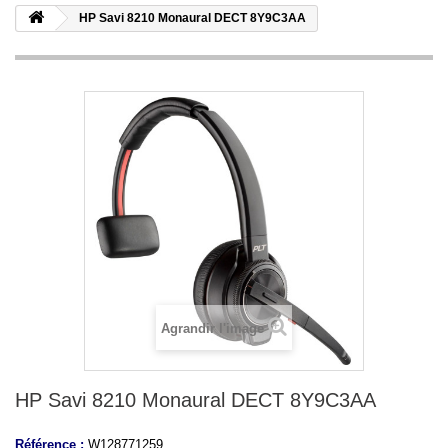
HP Savi 8210 Monaural DECT 8Y9C3AA
Agrandir l'image
HP Savi 8210 Monaural DECT 8Y9C3AA
Référence :
W128771259