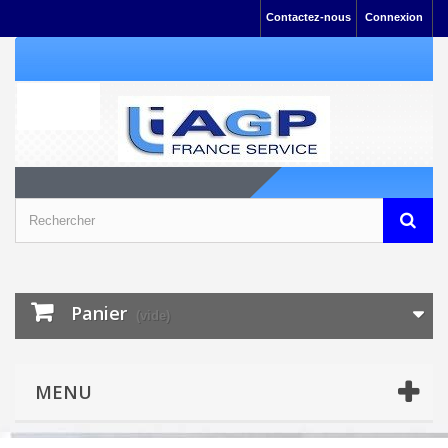
Contactez-nous
Connexion
Panier
(vide)
MENU