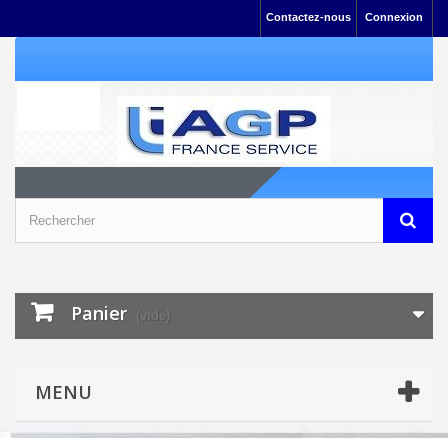
Contactez-nous
Connexion
Panier
(vide)
MENU