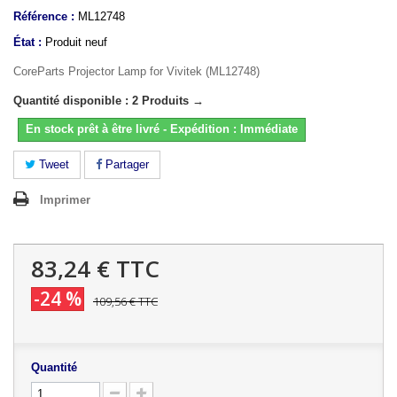
Référence :
ML12748
État :
Produit neuf
CoreParts Projector Lamp for Vivitek (ML12748)
Quantité disponible : 2 Produits →
En stock prêt à être livré - Expédition : Immédiate
Tweet
Partager
Imprimer
83,24 €
TTC
-24 %
109,56 €
TTC
Quantité