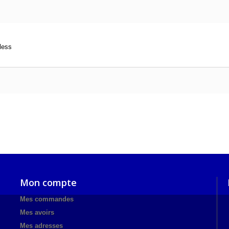
less
Mon compte
Mes commandes
Mes avoirs
Mes adresses