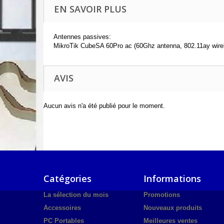
EN SAVOIR PLUS
Antennes passives:
MikroTik CubeSA 60Pro ac (60Ghz antenna, 802.11ay wire
AVIS
Aucun avis n'a été publié pour le moment.
Catégories
Informations
La sélection du mois
Promotions
Accessoires
Nouveaux produits
PC Portables
Meilleures ventes