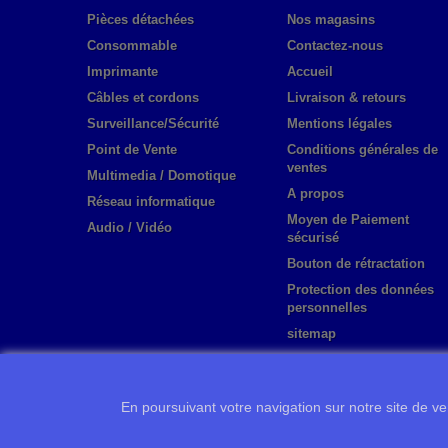
Pièces détachées
Nos magasins
Consommable
Contactez-nous
Imprimante
Accueil
Câbles et cordons
Livraison & retours
Surveillance/Sécurité
Mentions légales
Point de Vente
Conditions générales de
ventes
Multimedia / Domotique
A propos
Réseau informatique
Moyen de Paiement
Audio / Vidéo
sécurisé
Bouton de rétractation
Protection des données
personnelles
sitemap
En poursuivant votre navigation sur notre site de ven