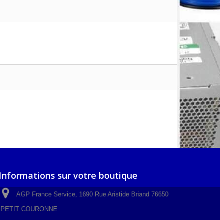
Informations sur votre boutique
AGP France Service, 1690 Rue Aristide Briand 76650
PETIT COURONNE