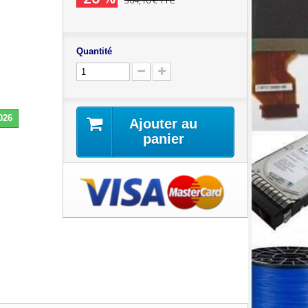
364,16 €
TTC
Quantité
026
Ajouter au
panier