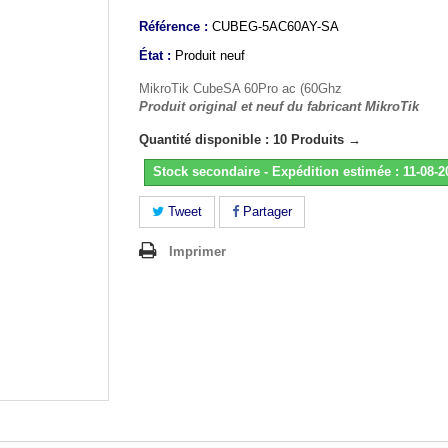
Référence :
CUBEG-5AC60AY-SA
État :
Produit neuf
MikroTik CubeSA 60Pro ac (60Ghz
Produit original et neuf du fabricant MikroTik
Quantité disponible : 10 Produits →
Stock secondaire - Expédition estimée : 11-08-2
Tweet
Partager
Imprimer