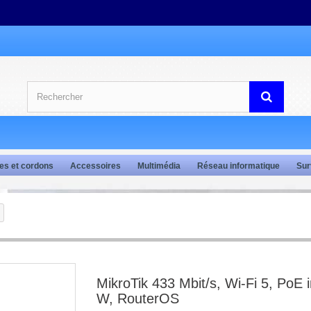
es et cordons
Accessoires
Multimédia
Réseau informatique
Sur
MikroTik 433 Mbit/s, Wi-Fi 5, PoE i
W, RouterOS