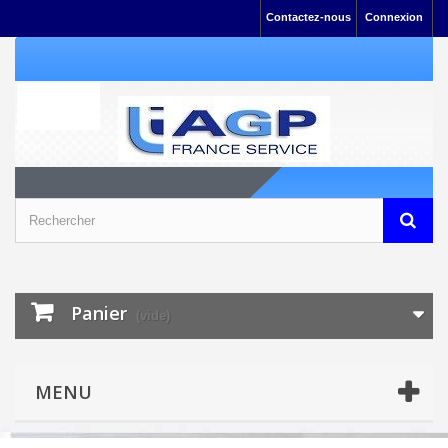
Contactez-nous
Connexion
Panier
(vide)
MENU