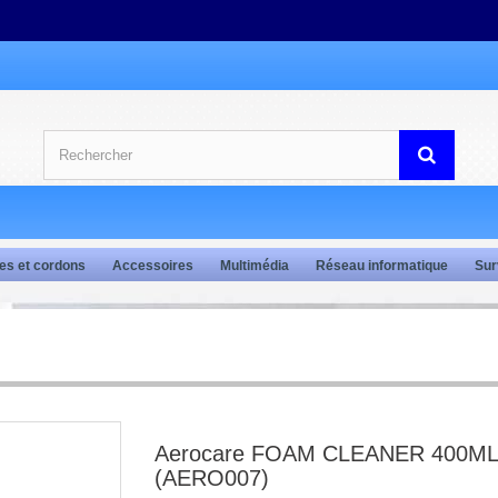
es et cordons
Accessoires
Multimédia
Réseau informatique
Sur
Aerocare FOAM CLEANER 400ML
(AERO007)