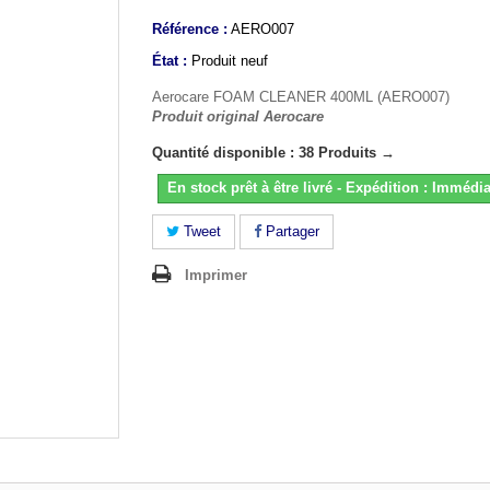
Référence :
AERO007
État :
Produit neuf
Aerocare FOAM CLEANER 400ML (AERO007)
Produit original Aerocare
Quantité disponible : 38 Produits →
En stock prêt à être livré - Expédition : Immédia
Tweet
Partager
Imprimer