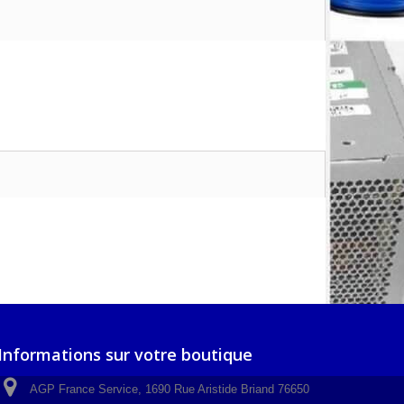
Informations sur votre boutique
AGP France Service, 1690 Rue Aristide Briand 76650