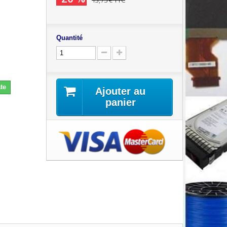
13,75 €
TTC
Quantité
te
Ajouter au
panier