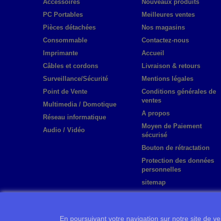
Accessoires
Nouveaux produits
PC Portables
Meilleures ventes
Pièces détachées
Nos magasins
Consommable
Contactez-nous
Imprimante
Accueil
Câbles et cordons
Livraison & retours
Surveillance/Sécurité
Mentions légales
Point de Vente
Conditions générales de
ventes
Multimedia / Domotique
A propos
Réseau informatique
Moyen de Paiement
Audio / Vidéo
sécurisé
Bouton de rétractation
Protection des données
personnelles
sitemap
En poursuivant votre navigation sur notre site de ven