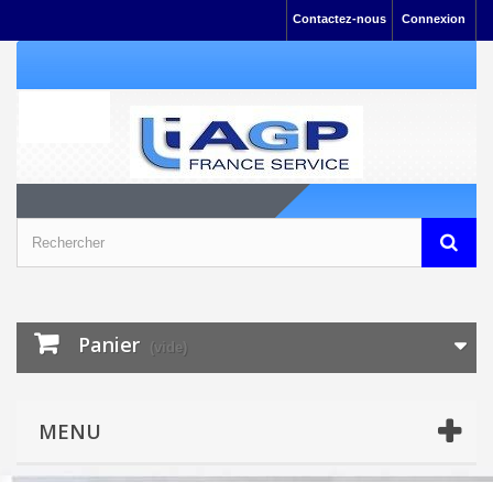
Contactez-nous
Connexion
Panier
(vide)
MENU