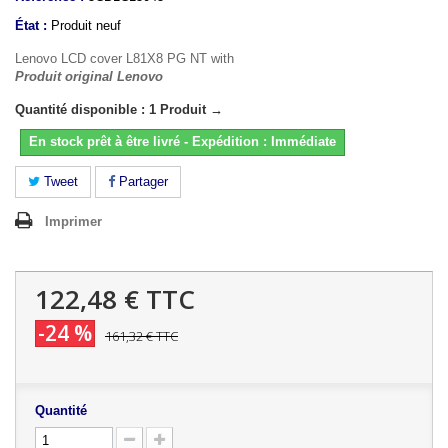
État :
Produit neuf
Lenovo LCD cover L81X8 PG NT with
Produit original Lenovo
Quantité disponible : 1 Produit →
En stock prêt à être livré - Expédition : Immédiate
Tweet
Partager
Imprimer
122,48 €
TTC
-24 %
161,32 €
TTC
Quantité