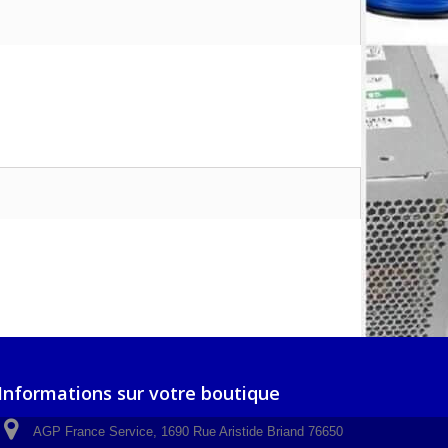
Informations sur votre boutique
AGP France Service, 1690 Rue Aristide Briand 76650