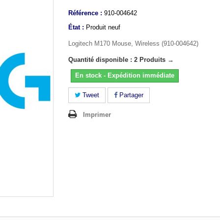
Référence :
910-004642
État :
Produit neuf
Logitech M170 Mouse, Wireless (910-004642)
Quantité disponible : 2 Produits →
En stock - Expédition immédiate
Tweet
Partager
Imprimer