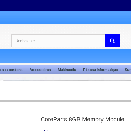
es et cordons
Accessoires
Multimédia
Réseau informatique
Sur
CoreParts 8GB Memory Module