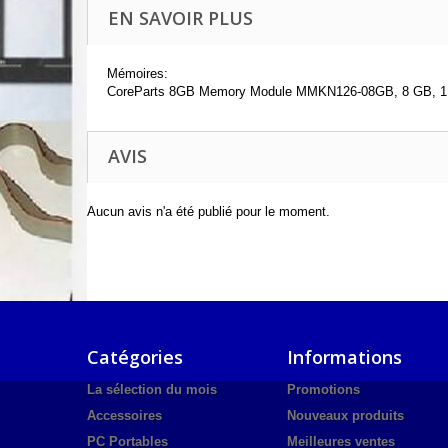
EN SAVOIR PLUS
Mémoires:
CoreParts 8GB Memory Module MMKN126-08GB, 8 GB, 1
AVIS
Aucun avis n'a été publié pour le moment.
Catégories
Informations
La sélection du mois
Promotions
Accessoires
Nouveaux produits
PC Portables
Meilleures ventes