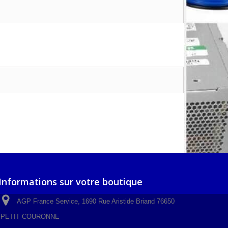
Informations sur votre boutique
AGP France Service, 1690 Rue Aristide Briand 76650
PETIT COURONNE