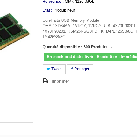
Référence :
MMKN126-08GB
État :
Produit neuf
CoreParts 8GB Memory Module
OEM 1XD84AA, 1VRGY, 1VRGY-RFB, 4X70P98201,
4X70P98201, KSM26RS8/8HDI, KTD-PE426S8/8G, 
TS426S8/8G
Quantité disponible : 300 Produits →
En stock prêt à être livré - Expédition : Immédia
Tweet
Partager
Imprimer