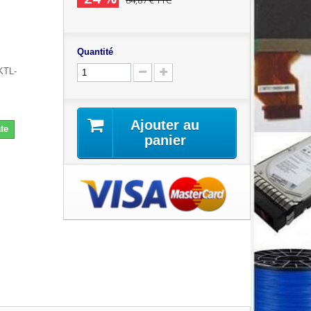
84,87 €
TTC
Quantité
KTL-
Ajouter au
te
panier