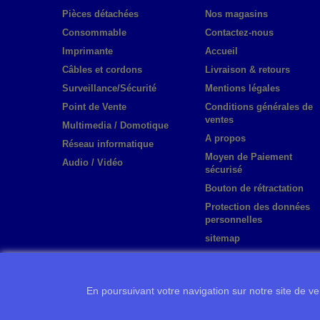
Pièces détachées
Nos magasins
Consommable
Contactez-nous
Imprimante
Accueil
Câbles et cordons
Livraison & retours
Surveillance/Sécurité
Mentions légales
Point de Vente
Conditions générales de
ventes
Multimedia / Domotique
A propos
Réseau informatique
Moyen de Paiement
Audio / Vidéo
sécurisé
Bouton de rétractation
Protection des données
personnelles
sitemap
En poursuivant votre navigation sur notre site de ven