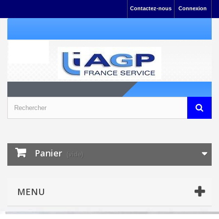
Contactez-nous
Connexion
Panier
(vide)
MENU