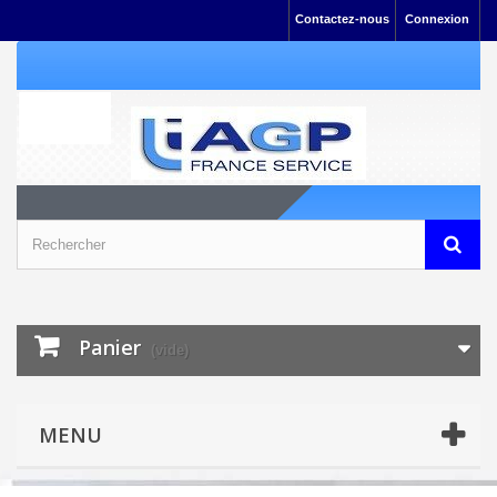
Contactez-nous
Connexion
Panier
(vide)
MENU