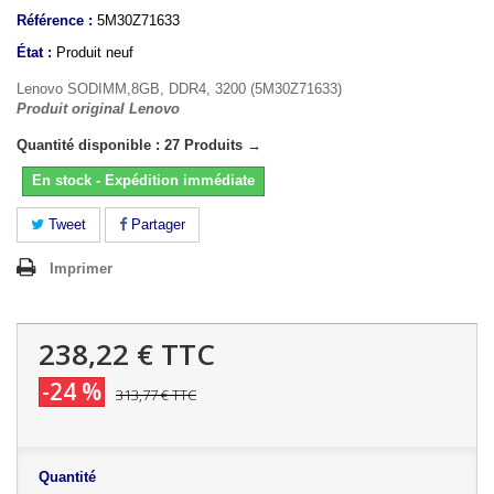
Référence :
5M30Z71633
État :
Produit neuf
Lenovo SODIMM,8GB, DDR4, 3200 (5M30Z71633)
Produit original Lenovo
Quantité disponible : 27 Produits →
En stock - Expédition immédiate
Tweet
Partager
Imprimer
238,22 €
TTC
-24 %
313,77 €
TTC
Quantité