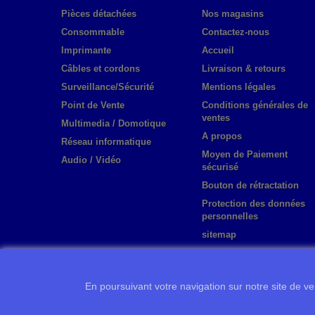
Pièces détachées
Nos magasins
Consommable
Contactez-nous
Imprimante
Accueil
Câbles et cordons
Livraison & retours
Surveillance/Sécurité
Mentions légales
Point de Vente
Conditions générales de
ventes
Multimedia / Domotique
A propos
Réseau informatique
Moyen de Paiement
Audio / Vidéo
sécurisé
Bouton de rétractation
Protection des données
personnelles
sitemap
En poursuivant votre navigation sur notre site de ven