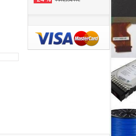
1 919,35 €
TTC