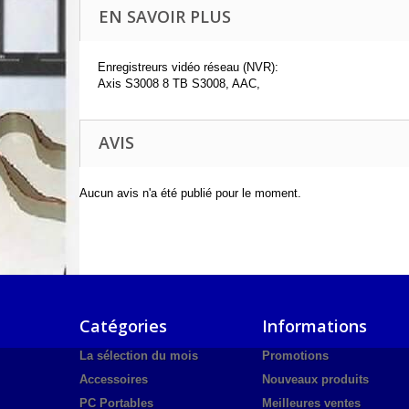
EN SAVOIR PLUS
Enregistreurs vidéo réseau (NVR):
Axis S3008 8 TB S3008, AAC,
AVIS
Aucun avis n'a été publié pour le moment.
Catégories
Informations
La sélection du mois
Promotions
Accessoires
Nouveaux produits
PC Portables
Meilleures ventes