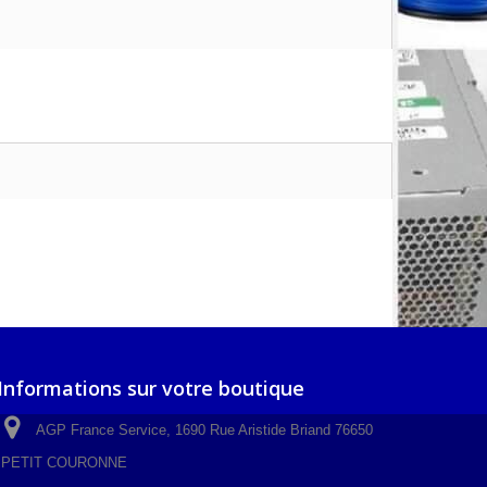
Informations sur votre boutique
AGP France Service, 1690 Rue Aristide Briand 76650
PETIT COURONNE