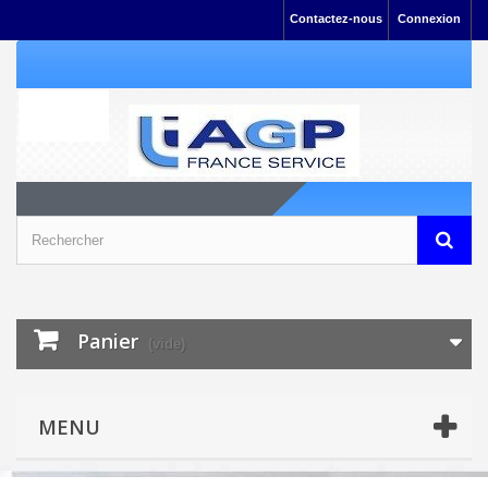
Contactez-nous
Connexion
Panier
(vide)
MENU