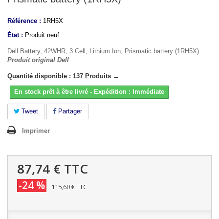
Référence :
1RH5X
État :
Produit neuf
Dell Battery, 42WHR, 3 Cell, Lithium Ion, Prismatic battery (1RH5X)
Produit original Dell
Quantité disponible : 137 Produits →
En stock prêt à être livré - Expédition : Immédiate
Tweet
Partager
Imprimer
87,74 €
TTC
-24 %
115,60 €
TTC