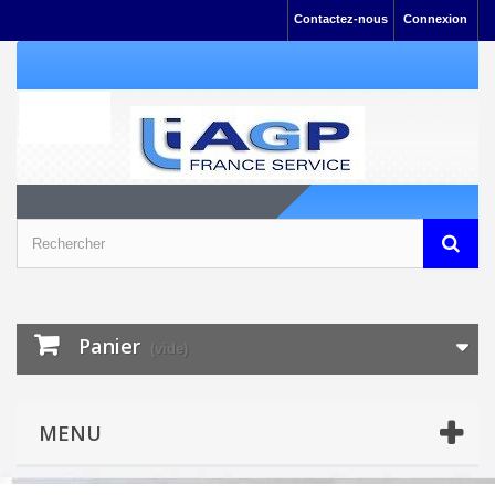
Contactez-nous
Connexion
Panier
(vide)
MENU