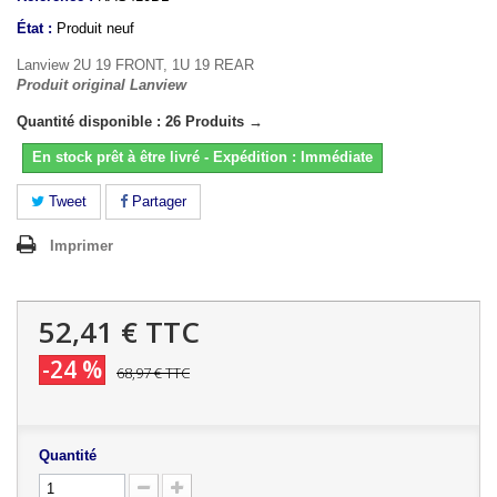
État :
Produit neuf
Lanview 2U 19 FRONT, 1U 19 REAR
Produit original Lanview
Quantité disponible : 26 Produits →
En stock prêt à être livré - Expédition : Immédiate
Tweet
Partager
Imprimer
52,41 €
TTC
-24 %
68,97 €
TTC
Quantité