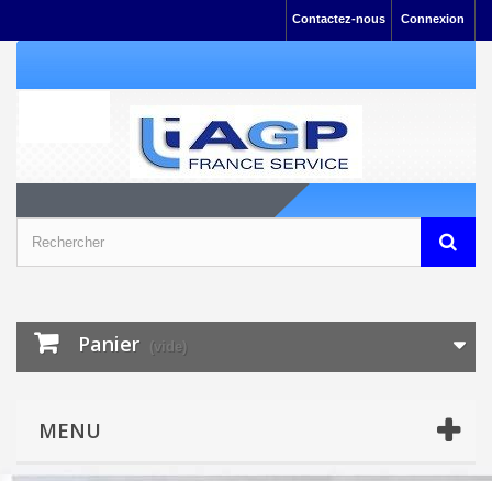
Contactez-nous
Connexion
Panier
(vide)
MENU