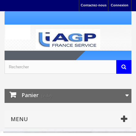
Contactez-nous
Connexion
Panier
(vide)
MENU