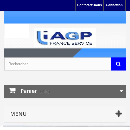
Contactez-nous
Connexion
Panier
(vide)
MENU