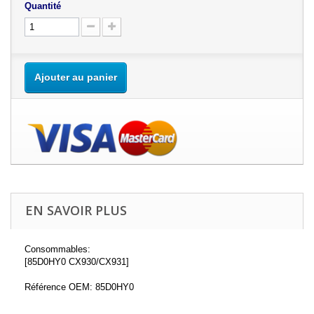
Quantité
Ajouter au panier
EN SAVOIR PLUS
Consommables:
[85D0HY0 CX930/CX931]
Référence OEM: 85D0HY0