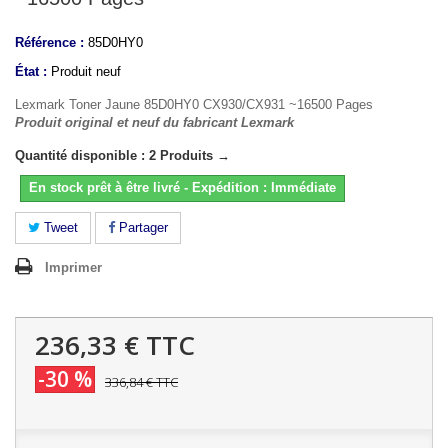
Référence :
85D0HY0
État :
Produit neuf
Lexmark Toner Jaune 85D0HY0 CX930/CX931 ~16500 Pages
Produit original et neuf du fabricant Lexmark
Quantité disponible : 2 Produits →
En stock prêt à être livré - Expédition : Immédiate
Tweet
Partager
Imprimer
236,33 €
TTC
-30 %
336,84 €
TTC