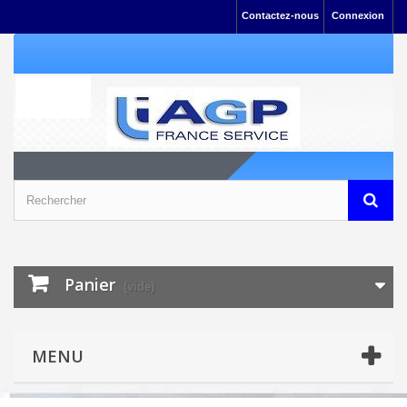
Contactez-nous
Connexion
Panier
(vide)
MENU